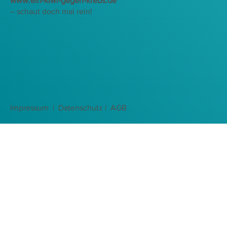
www.ein-kiwi-gegen-krebs.de
– schaut doch mal rein!
Impressum |
Datenschutz
| AGB