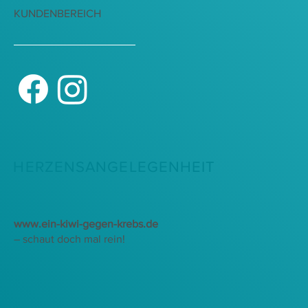
KUNDENBEREICH
HERZENSANGELEGENHEIT
www.ein-kiwi-gegen-krebs.de
– schaut doch mal rein!