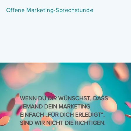
Offene Marketing-Sprechstunde
WENN DU DIR WÜNSCHST, DASS
JEMAND DEIN MARKETING
EINFACH „FÜR DICH ERLEDIGT“,
SIND WIR NICHT DIE RICHTIGEN.